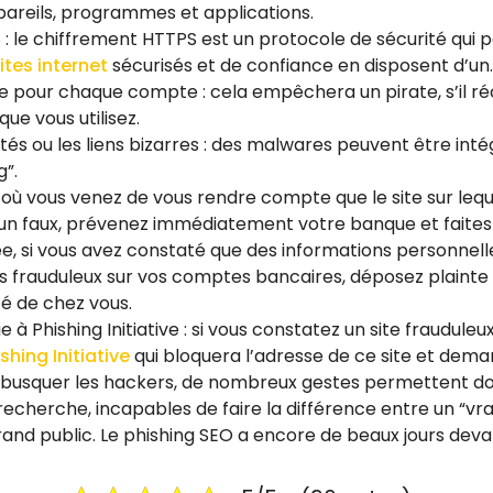
pareils, programmes et applications.
: le chiffrement HTTPS est un protocole de sécurité qui 
ites internet
sécurisés et de confiance en disposent d’un.
ue pour chaque compte : cela empêchera un pirate, s’il ré
que vous utilisez.
cités ou les liens bizarres : des malwares peuvent être intég
g”.
s où vous venez de vous rendre compte que le site sur leq
un faux, prévenez immédiatement votre banque et faites 
ée, si vous avez constaté que des informations personnell
ts frauduleux sur vos comptes bancaires, déposez plainte 
é de chez vous.
à Phishing Initiative : si vous constatez un site frauduleu
shing Initiative
qui bloquera l’adresse de ce site et dema
de débusquer les hackers, de nombreux gestes permettent d
herche, incapables de faire la différence entre un “vrai” 
rand public. Le phishing SEO a encore de beaux jours devan