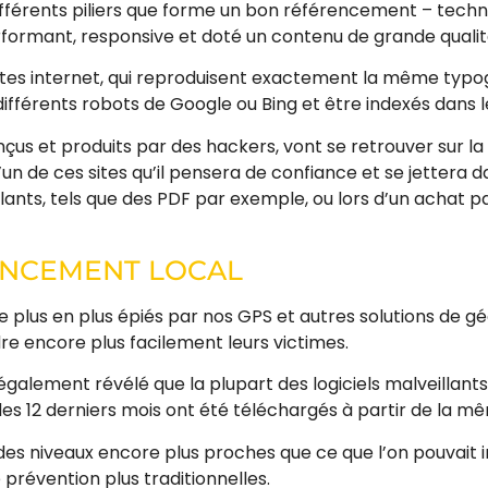
différents piliers que forme un bon référencement – techni
rformant, responsive et doté un contenu de grande qualit
s sites internet, qui reproduisent exactement la même ty
 différents robots de Google ou Bing et être indexés dans
onçus et produits par des hackers, vont se retrouver sur 
l’un de ces sites qu’il pensera de confiance et se jettera d
lants, tels que des PDF par exemple, ou lors d’un achat p
ENCEMENT LOCAL
e plus en plus épiés par nos GPS et autres solutions de gé
re encore plus facilement leurs victimes.
également révélé que la plupart des logiciels malveillants
s 12 derniers mois ont été téléchargés à partir de la mê
des niveaux encore plus proches que ce que l’on pouvait im
révention plus traditionnelles.