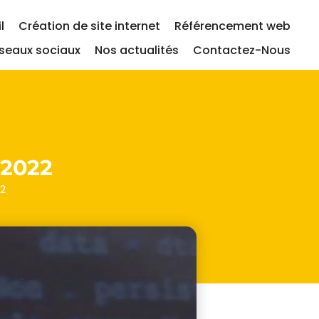
l
Création de site internet
Référencement web
seaux sociaux
Nos actualités
Contactez-Nous
2022
22