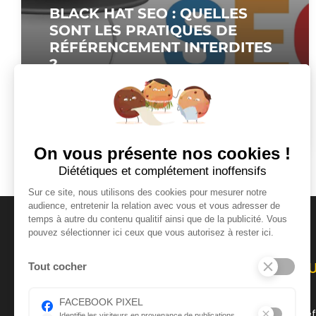
BLACK HAT SEO : QUELLES
SONT LES PRATIQUES DE
RÉFÉRENCEMENT INTERDITES
?
Le SEO (Search Engine Optimization) est
une discipline essentielle pour améliorer la
visibilité d’un site web sur...
On vous présente nos cookies !
Diététiques et complétement inoffensifs
Sur ce site, nous utilisons des cookies pour mesurer notre
audience, entretenir la relation avec vous et vous adresser de
temps à autre du contenu qualitif ainsi que de la publicité. Vous
pouvez sélectionner ici ceux que vous autorisez à rester ici.
AU
Tout cocher
FACEBOOK PIXEL
Ré
Identifie les visiteurs en provenance de publications