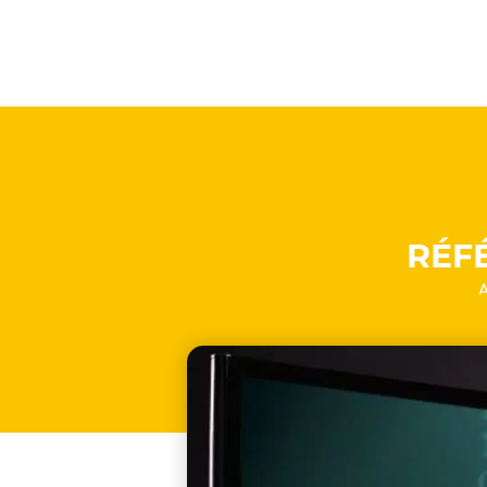
RÉF
A