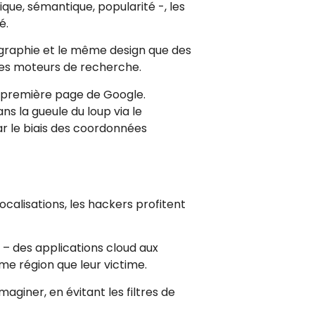
que, sémantique, popularité -, les
é.
pographie et le même design que des
 les moteurs de recherche.
la première page de Google.
ans la gueule du loup via le
ar le biais des coordonnées
ocalisations, les hackers profitent
 – des applications cloud aux
me région que leur victime.
aginer, en évitant les filtres de